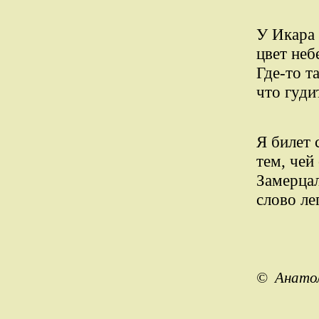
У Икара 
цвет неб
Где-то т
что гуди
Я билет 
­тем, че
Замерцал
слово ле
© Анатол