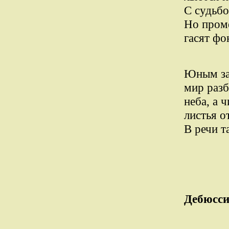
С судьбо
Но пром
гасят фо
Юным за
мир раз
неба, а 
листья о
В речи т
Дебюсс