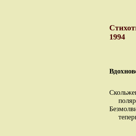
Cтихот
1994
Вдохнов
Скольже
полярны
Безмолви
теперь 