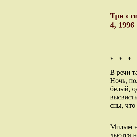
Три ст
4, 1996
* * *
В речи т
Ночь, по
белый, о
высвисты
сны, что 
Милым на
льются н