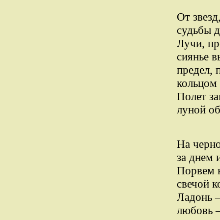
От звезд
судьбы д
Лучи, пр
сиянье в
предел, 
кольцом 
Полет за
луной об
На черно
за днем 
Порвем н
свечой к
Ладонь –
любовь –