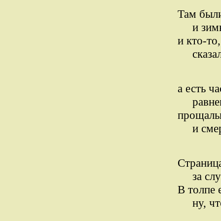
Там были
и зимы 
и кто-то
сказал: 
а есть ч
равнени
прощальн
и смерт
Страница
за слух
В толпе 
ну, что