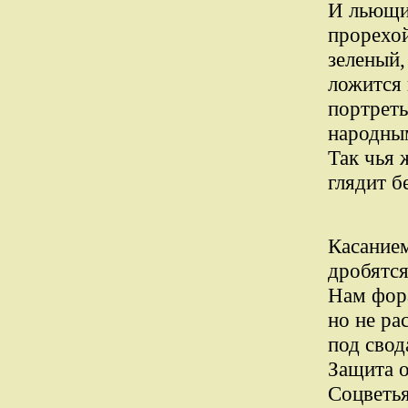
И льющи
прорехо
зеленый,
ложится 
портреты
народны
Так чья 
глядит б
Касание
дробятся
Нам фора
но не ра
под свод
Защита 
Соцветь