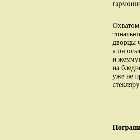
гармонии
Охватом
тонально
дворцы 
а он осы
и жемчуг
на бледн
уже не п
стекляру
Пограни