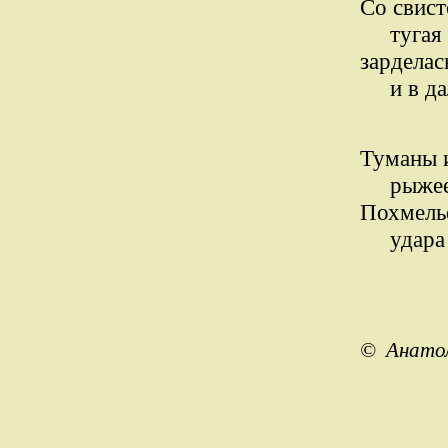
Со свист
тугая с
зарделас
и в дал
Туманы и
рыжеет 
Похмелье
удара о
© Анатол