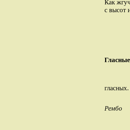
Как жгуч
с высот 
Гласные
гласных.
Рембо