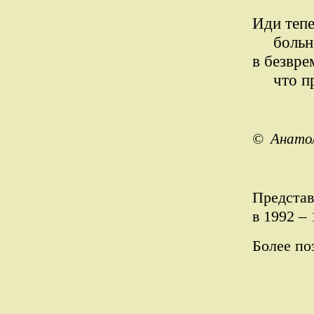
Иди тепе
больное
в безвре
что про
© Анатол
Представ
–
в 1992
Более по