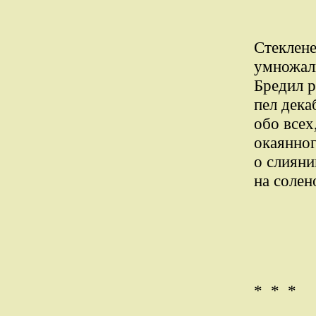
Стеклене
умножали
Бредил 
пел дека
обо всех
окаянног
о слияни
на солен
* * *