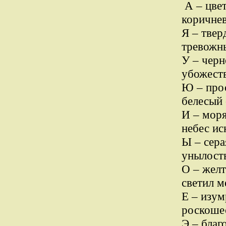
А – цве
коричнев
Я – твер
тревожны
У – черн
убожеств
Ю – прос
белесый 
И – моря
небес ис
Ы – сер
унылость
О – желт
светил м
Е – изум
роскошес
Э – благ