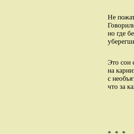
Не пожат
Говорили
но где б
уберегш
Это сон 
на карни
с необъя
что за к
* * *