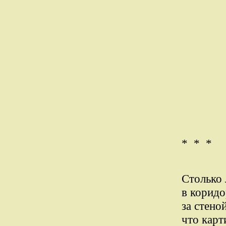
* * * ­
Столько 
в коридо
за стено
что карт